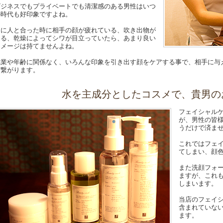
ビジネスでもプライベートでも清潔感のある男性はいつ
の時代も好印象ですよね。
逆に人と合った時に相手の顔が疲れている、吹き出物が
ある、乾燥によってシワが目立っていたら、あまり良い
イメージは持てませんよね。
職業や年齢に関係なく、いろんな印象を引き出す顔をケアする事で、相手に与
も繋がります。
水を主成分としたコスメで、貴男の
フェイシャル
が、男性の皆
うだけで済ま
これではフェ
てしまい、顔
また洗顔フォ
ますが、これ
しまいます。
当店のフェイ
含まれていな
ます。