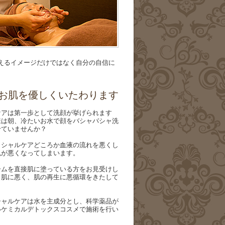
えるイメージだけではなく自分の自信に
お肌を優しくいたわります
ケアは第一歩として洗顔が挙げられます
様は朝、冷たいお水で顔をバシャバシャ洗
せていませんか？
イシャルケアどころか血液の流れを悪くし
色が悪くなってしまいます。
ームを直接肌に塗っている方をお見受けし
も肌に悪く、肌の再生に悪循環をきたして
シャルケアは水を主成分とし、科学薬品が
いケミカルデトックスコスメで施術を行い