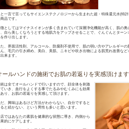
水と一言で言ってもサイエンステクノロジーから生まれた超・特殊還元水(特許
ア商品です。
特徴としてはマイナスイオンが多く含まれていて深層浄化機能が高く、肌の奥
る、自ら美しくなろうとする地肌力をアップさせることで、ぐんぐんとターンオ
肌を作り出します。
また、界面活性剤、アルコール、防腐剤不使用で、肌の弱い方やアレルギーの
ろん、毛穴の引き締め、美白、美肌、ニキビや吹き出物による肌荒れ改善など
応出来ます。
オールハンドの施術でお肌の若返りを実感頂けます
施術は全てオールハンドで行いますので、顔全体を刺激
していき、血行をよくする事でたるみやむくみにも効果
があり、お肌の若返りを実感して頂けます。
ただ、興味はあるけど方法がわからない、自分ですると
なると続かない、という男性も多いと思います。
当店ではあなたの素肌を健康的な状態に導き、内側から
効果的にケアします。